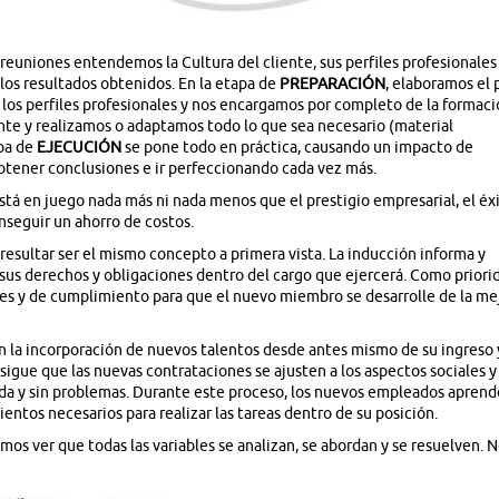
reuniones entendemos la Cultura del cliente, sus perfiles profesionales
los resultados obtenidos. En la etapa de
PREPARACIÓN
, elaboramos el 
los perfiles profesionales y nos encargamos por completo de la formaci
nte y realizamos o adaptamos todo lo que sea necesario (material
apa de
EJECUCIÓN
se pone todo en práctica, causando un impacto de
btener conclusiones e ir perfeccionando cada vez más.
stá en juego nada más ni nada menos que el prestigio empresarial, el éx
nseguir un ahorro de costos.
esultar ser el mismo concepto a primera vista. La inducción informa y
 sus derechos y obligaciones dentro del cargo que ejercerá. Como priori
ales y de cumplimiento para que el nuevo miembro se desarrolle de la me
n la incorporación de nuevos talentos desde antes mismo de su ingreso 
nsigue que las nuevas contrataciones se ajusten a los aspectos sociales y
da y sin problemas. Durante este proceso, los nuevos empleados apren
ntos necesarios para realizar las tareas dentro de su posición.
mos ver que todas las variables se analizan, se abordan y se resuelven. 