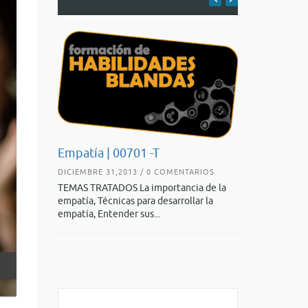
Desarrollo d
Empatía | 00701 -T
g (Trending
la Inclusión 
DICIEMBRE 31,2013 / 0 COMENTARIOS
AGOSTO 14,2004
TEMAS TRATADOS La importancia de la
ARIOS
TEMAS TRATADOS
empatía, Técnicas para desarrollar la
SHOT Esta
innovaciones te
empatía, Entender sus...
 dedicación
promoviendo la i