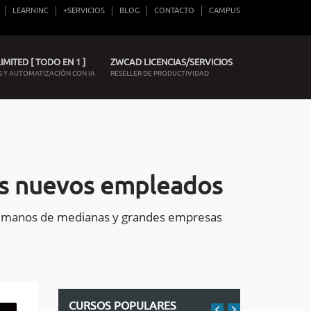
LEARNINC
+SERVICIOS
BLOG
CONTACTO
CAMPUS
MITED [ TODO EN 1 ]
ZWCAD LICENCIAS/SERVICIOS
 Y AUTOMATIZACIÓN CON IA
RESELLER DE PRODUCTIVIDAD
los nuevos empleados
s Humanos de medianas y grandes empresas
CURSOS POPULARES