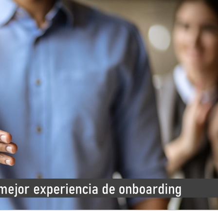
Upskilling y Reskillin
Shot 00987)
AGOSTO 20,2004 / 0 COMENT
CLAVES DE ESTA TRENDING 
TRENDING SHOT insume una
aproximada de 20 minutos....