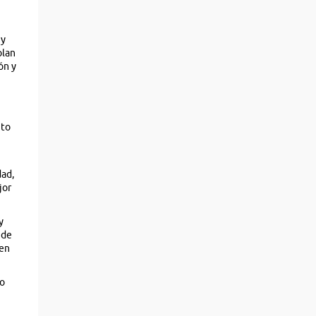
 y
plan
ón y
ito
dad,
jor
y
 de
den
No