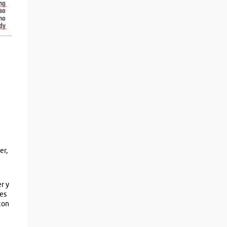
er,
r y
 es
con