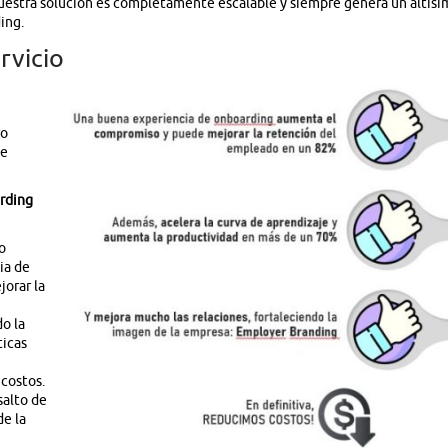
uestra solución es completamente escalable y siempre genera un altísi
ing.
rvicio
ro
se
rding
o
ia de
orar la
o la
ticas
costos.
salto de
de la