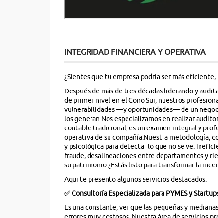
INTEGRIDAD FINANCIERA Y OPERATIVA
¿Sientes que tu empresa podría ser más eficiente, 
Después de más de tres décadas liderando y audita
de primer nivel en el Cono Sur, nuestros profesion
vulnerabilidades —y oportunidades— de un negocio
los generan.Nos especializamos en realizar auditor
contable tradicional, es un examen integral y prof
operativa de su compañía.Nuestra metodología, co
y psicológica para detectar lo que no se ve: inefi
fraude, desalineaciones entre departamentos y rie
su patrimonio.¿Estás listo para transformar la inc
Aqui te presento algunos servicios destacados:
✅
Consultoría Especializada para PYMES y Startups
Es una constante, ver que las pequeñas y mediana
errores muy costosos. Nuestra área de servicios pr