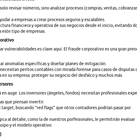
solo revisar números, sino analizar procesos (compras, ventas, cobranzas
udar a empresas a crear procesos seguros y escalables.
ctura financiera y operativa de sus negocios desde el inicio, evitando 
a este tipo de empresas.
orativo
r vulnerabilidades es clave aquí. El fraude corporativo es una gran preoc
gar anomalías específicas y diseñar planes de mitigación.
necesitan peritos contables con mirada forense para casos de disputas c
era en su empresa. proteger su negocio del desfalco y muchos más.
ersores
á en auge. Los inversores (ángeles, fondos) necesitan profesionales expe
las que piensan invertir.
el target, buscando "red flags" que otros contadores podrían pasar por
ca al detalle, como la de nuestros porfesionales, le permitirán evaluar
quipo y el modelo operativo.
)