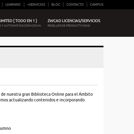
LEARNINC
+SERVICIOS
BLOG
CONTACTO
CAMPUS
MITED [ TODO EN 1 ]
ZWCAD LICENCIAS/SERVICIOS
 Y AUTOMATIZACIÓN CON IA
RESELLER DE PRODUCTIVIDAD
 de nuestra gran Biblioteca Online para el Ámbito
guimos actualizando contenidos e incorporando
alumno