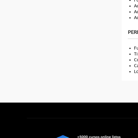
Fo
Ac
Ac
Ac
PER
Fu
Ti
Co
Ca
Lo