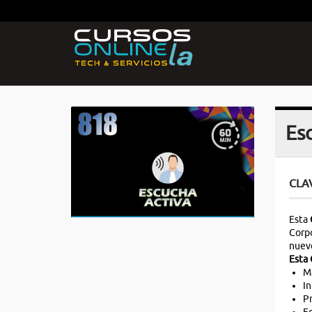
Esc
CLA
Esta
Corpo
nuevo
Esta 
Ma
In
Pr