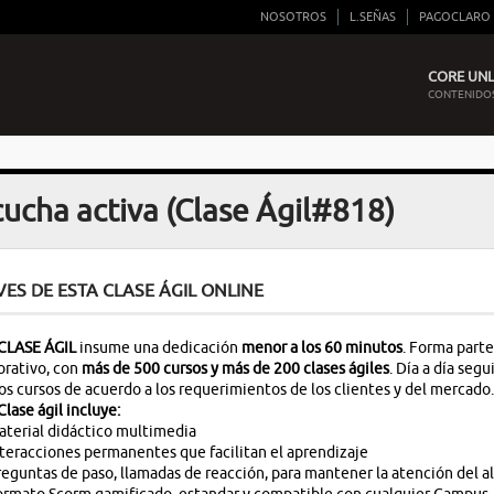
NOSOTROS
L.SEÑAS
PAGOCLARO
CORE UNLI
CONTENIDOS
ucha activa (Clase Ágil#818)
VES DE ESTA CLASE ÁGIL ONLINE
CLASE ÁGIL
insume una dedicación
menor a los 60 minutos
. Forma parte
rativo, con
más de 500 cursos y más de 200 clases ágiles
. Día a día se
s cursos de acuerdo a los requerimientos de los clientes y del mercado.
Clase ágil incluye:
terial didáctico multimedia
teracciones permanentes que facilitan el aprendizaje
eguntas de paso, llamadas de reacción, para mantener la atención del 