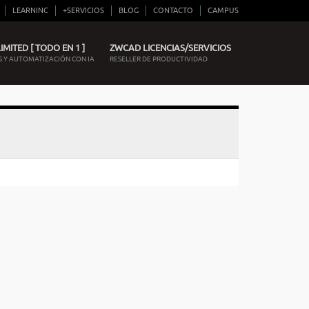
LEARNINC
+SERVICIOS
BLOG
CONTACTO
CAMPUS
MITED [ TODO EN 1 ]
ZWCAD LICENCIAS/SERVICIOS
 Y AUTOMATIZACIÓN CON IA
RESELLER DE PRODUCTIVIDAD