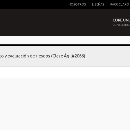
NOSOTROS
L.SEÑAS
PAGOCLARO
CORE UNLI
CONTENIDOS
to y evaluación de riesgos (Clase Ágil#2066)