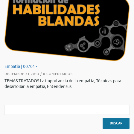
De
Empatía | 00701 -T
AG
DICIEMBRE 31,2013 / 0 COMENTARIOS
TE
TEMAS TRATADOS La importancia de la empatía, Técnicas para
es
desarrollar la empatía, Entender sus...