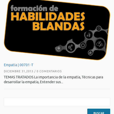
De
Empatía | 00701 -T
AG
DICIEMBRE 31,2013 / 0 COMENTARIOS
TE
TEMAS TRATADOS La importancia de la empatía, Técnicas para
es
desarrollar la empatía, Entender sus...