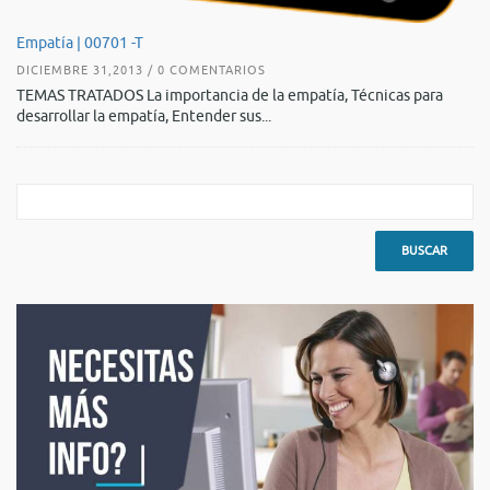
De
Empatía | 00701 -T
AG
DICIEMBRE 31,2013 / 0 COMENTARIOS
TE
TEMAS TRATADOS La importancia de la empatía, Técnicas para
es
desarrollar la empatía, Entender sus...