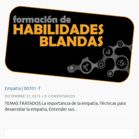
De
Empatía | 00701 -T
AG
DICIEMBRE 31,2013 / 0 COMENTARIOS
TE
TEMAS TRATADOS La importancia de la empatía, Técnicas para
es
desarrollar la empatía, Entender sus...