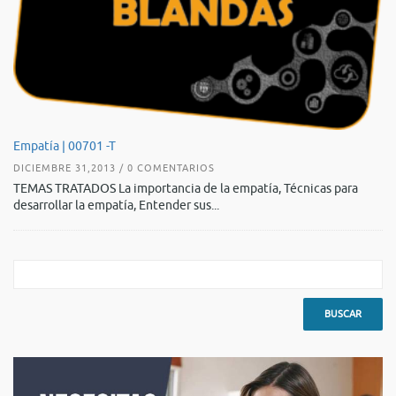
De
Empatía | 00701 -T
AG
DICIEMBRE 31,2013 / 0 COMENTARIOS
TE
TEMAS TRATADOS La importancia de la empatía, Técnicas para
es
desarrollar la empatía, Entender sus...