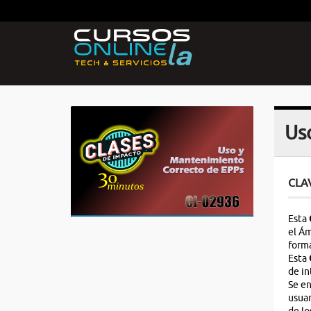
Us
CLA
Esta
el Ám
forma
Esta
de in
Se en
usuar