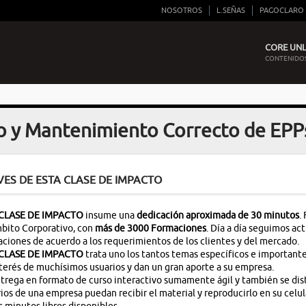
NOSOTROS
L.SEÑAS
PAGOCLARO
CORE UNLI
CONTENIDOS
o y Mantenimiento Correcto de EPPs
VES DE ESTA CLASE DE IMPACTO
CLASE DE IMPACTO
insume una
dedicación
aproximada de 30 minutos
.
bito Corporativo, con
más de 3000 Formaciones
. Día a día seguimos a
ciones de acuerdo a los requerimientos de los clientes y del mercado.
CLASE DE IMPACTO
trata uno los tantos temas específicos e importante
terés de muchísimos usuarios y dan un gran aporte a su empresa.
trega en formato de curso interactivo sumamente ágil y también se dist
ios de una empresa puedan recibir el material y reproducirlo en su celu