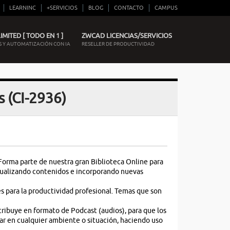
LEARNINC
+SERVICIOS
BLOG
CONTACTO
CAMPUS
MITED [ TODO EN 1 ]
ZWCAD LICENCIAS/SERVICIOS
 Y AUTOMATIZACIÓN CON IA
RESELLER DE PRODUCTIVIDAD
 (CI-2936)
 Forma parte de nuestra gran Biblioteca Online para
ctualizando contenidos e incorporando nuevas
s para la productividad profesional. Temas que son
ribuye en formato de Podcast (audios), para que los
lar en cualquier ambiente o situación, haciendo uso