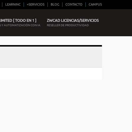
LEARNINC
+SERVICIOS
BLOG
CONTACTO
CAMPUS
MITED [ TODO EN 1 ]
ZWCAD LICENCIAS/SERVICIOS
 Y AUTOMATIZACIÓN CON IA
RESELLER DE PRODUCTIVIDAD