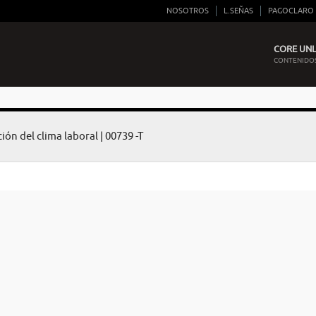
NOSOTROS
L.SEÑAS
PAGOCLARO
CORE UNLI
CONTENIDOS
ión del clima laboral | 00739 -T