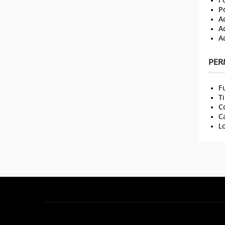
Fo
P
Ac
Ac
Ac
PER
Fu
Ti
Co
Ca
Lo