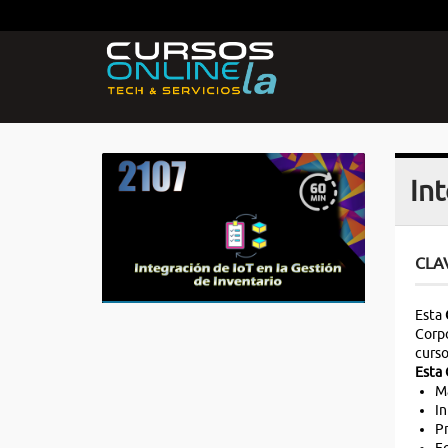
Int
CLA
Esta
Corpo
curso
Esta 
Ma
In
Pr