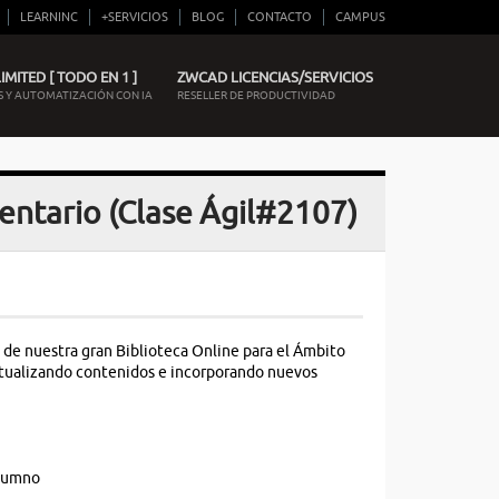
LEARNINC
+SERVICIOS
BLOG
CONTACTO
CAMPUS
MITED [ TODO EN 1 ]
ZWCAD LICENCIAS/SERVICIOS
 Y AUTOMATIZACIÓN CON IA
RESELLER DE PRODUCTIVIDAD
ventario (Clase Ágil#2107)
 de nuestra gran Biblioteca Online para el Ámbito
actualizando contenidos e incorporando nuevos
alumno