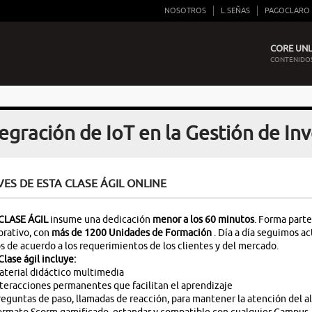
NOSOTROS
L.SEÑAS
PAGOCLARO
CORE UNLI
CONTENIDOS
egración de IoT en la Gestión de In
VES DE ESTA CLASE ÁGIL ONLINE
CLASE ÁGIL
insume una dedicación
menor a los 60 minutos
. Forma parte
rativo, con
más de 1200 Unidades de Formación
. Día a día seguimos 
s de acuerdo a los requerimientos de los clientes y del mercado.
Clase ágil incluye:
terial didáctico multimedia
teracciones permanentes que facilitan el aprendizaje
eguntas de paso, llamadas de reacción, para mantener la atención del 