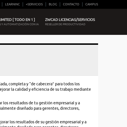
LEARNINC
+SERVICIOS
BLOG
CONTACTO
CAMPUS
MITED [ TODO EN 1 ]
ZWCAD LICENCIAS/SERVICIOS
 Y AUTOMATIZACIÓN CON IA
RESELLER DE PRODUCTIVIDAD
lada, completa y “de cabecera” para todos los
orar la calidad y eficiencia de su trabajo mediante
r los resultados de tu gestión empresarial y a
cialmente diseñado para gerentes, directores,
orar los resultados de su gestión empresarial y a