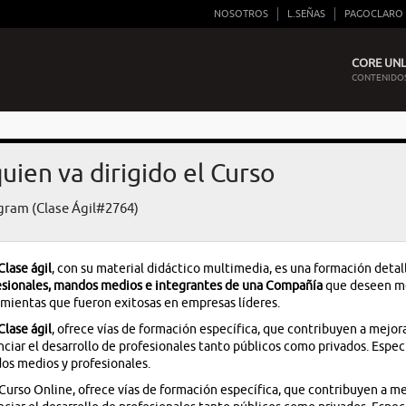
NOSOTROS
L.SEÑAS
PAGOCLARO
CORE UNLI
CONTENIDOS
uien va dirigido el Curso
gram (Clase Ágil#2764)
Clase ágil
, con su material didáctico multimedia, es una formación detal
esionales, mandos medios e integrantes de una Compañía
que deseen mej
mientas que fueron exitosas en empresas líderes.
Clase ágil
, ofrece vías de formación específica, que contribuyen a mejora
ciar el desarrollo de profesionales tanto públicos como privados. Espe
s medios y profesionales.
Curso Online, ofrece vías de formación específica, que contribuyen a mej