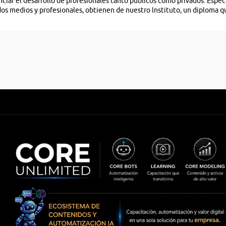
ciar el desarrollo de profesionales tanto públicos como privados. Espe
s medios y profesionales, obtienen de nuestro lnstituto, un diploma qu