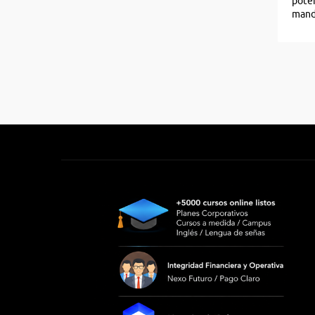
poten
mando