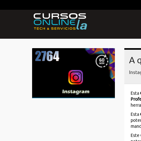
A q
Insta
Esta
Prof
herra
Esta
poten
mando
Este 