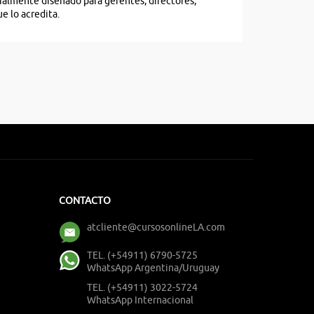
cialmente diseñado para gerentes, directores,
e lo acredita.
CONTACTO
atcliente@cursosonlineLA.com
TEL. (+54911) 6790-5725
WhatsApp Argentina/Uruguay
TEL. (+54911) 3022-5724
WhatsApp Internacional