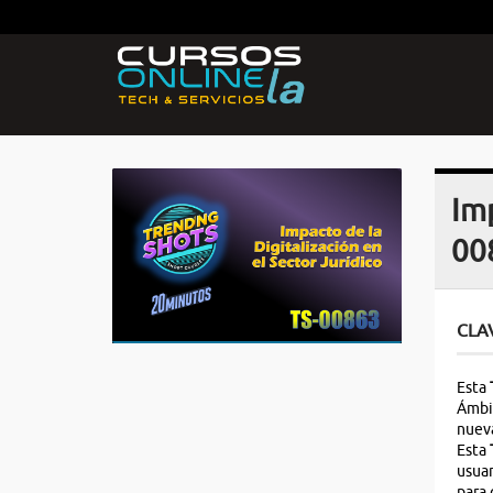
Imp
00
CLA
Esta
Ámbi
nueva
Esta
usuar
para 