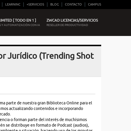
LEARNINC
+SERVICIOS
BLOG
CONTACTO
CAMPUS
MITED [ TODO EN 1 ]
ZWCAD LICENCIAS/SERVICIOS
 Y AUTOMATIZACIÓN CON IA
RESELLER DE PRODUCTIVIDAD
or Jurídico (Trending Shot
rma parte de nuestra gran Biblioteca Online para el
guimos actualizando contenidos e incorporando
rcado.
encia o forman parte del interés de muchísimos
én se distribuye en formato de Podcast (audios),
 ambiente o situación, haciendo uso de los minutos