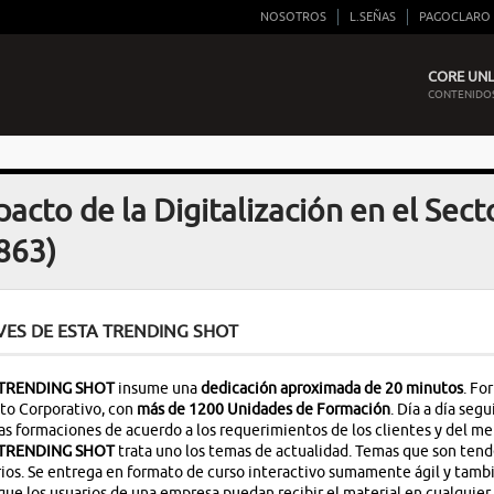
NOSOTROS
L.SEÑAS
PAGOCLARO
CORE UNLI
CONTENIDOS
acto de la Digitalización en el Sect
863)
VES DE ESTA TRENDING SHOT
TRENDING SHOT
insume una
dedicación
aproximada de 20 minutos
. Fo
to Corporativo, con
más de 1200 Unidades de Formación
. Día a día se
s formaciones de acuerdo a los requerimientos de los clientes y del me
TRENDING SHOT
trata uno los temas de actualidad. Temas que son tend
ios. Se entrega en formato de curso interactivo sumamente ágil y tambi
que los usuarios de una empresa puedan recibir el material en cualquier