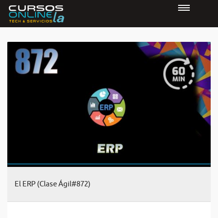
El ERP (Clase Ágil#872)