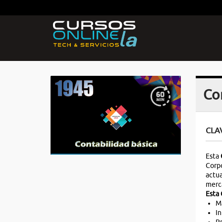
Co
CLA
Esta
Corpo
actua
merc
Esta 
Ma
In