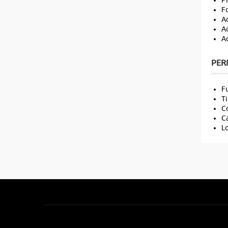
Pr
Fo
Ac
Ac
Ac
PER
Fu
Ti
Co
Ca
Lo