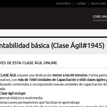
NOSOTROS
L.SEÑAS
PAGOCLARO
CORE UNLI
CONTENIDOS
ntabilidad básica (Clase Ágil#1945)
VES DE ESTA CLASE ÁGIL ONLINE
CLASE ÁGIL
insume una dedicación
menor a los 60 minutos
. Forma parte
rativo, con
más de 1000 Unidades de Capacitación (+600 clases ágiles y
lizando contenidos e incorporando nuevas unidades de capacitación de a
ado.
Clase ágil incluye:
terial didáctico multimedia
teracciones permanentes que facilitan el aprendizaje