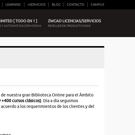
LEARNINC
+SERVICIOS
BLOG
CONTACTO
CAMPUS
MITED [ TODO EN 1 ]
ZWCAD LICENCIAS/SERVICIOS
 Y AUTOMATIZACIÓN CON IA
RESELLER DE PRODUCTIVIDAD
 de nuestra gran Biblioteca Online para el Ámbito
 +400 cursos clásicos)
. Día a día seguimos
cuerdo a los requerimientos de los clientes y del