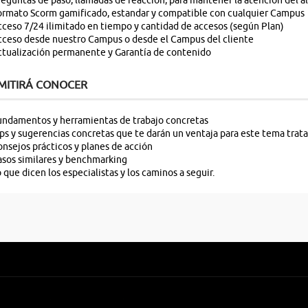
eguntas de paso, llamadas de reacción, para mantener la atención del 
rmato Scorm gamificado, estandar y compatible con cualquier Campus
ceso 7/24 ilimitado en tiempo y cantidad de accesos (según Plan)
ceso desde nuestro Campus o desde el Campus del cliente
tualización permanente y Garantía de contenido
MITIRÁ CONOCER
ndamentos y herramientas de trabajo concretas
ps y sugerencias concretas que te darán un ventaja para este tema trat
nsejos prácticos y planes de acción
sos similares y benchmarking
 que dicen los especialistas y los caminos a seguir.