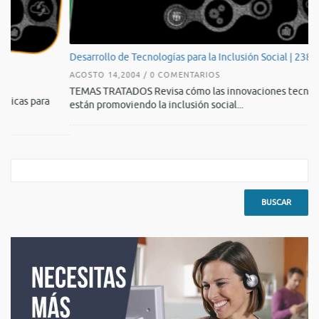
Desarrollo de Tecnologías para la Inclusión Social | 23800 -T
Vi
AGOSTO 14,2004 / 0 COMENTARIOS
AG
TEMAS TRATADOS Revisa cómo las innovaciones tecnológicas
CL
están promoviendo la inclusión social...
un