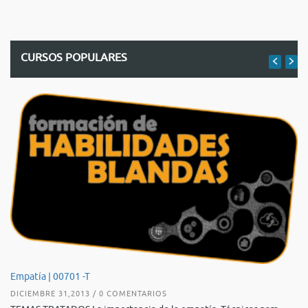
CURSOS POPULARES
De
Empatía | 00701 -T
AG
DICIEMBRE 31,2013 / 0 COMENTARIOS
TE