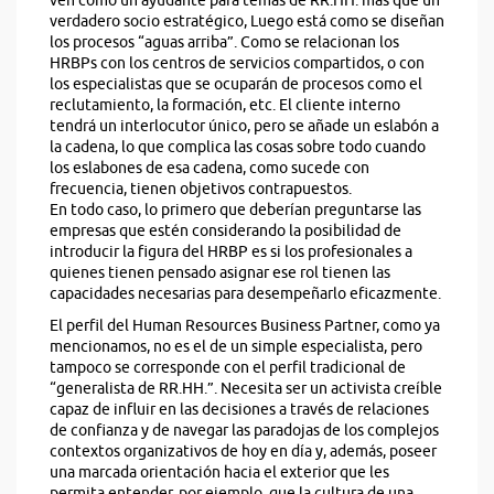
ven como un ayudante para temas de RR.HH. más que un
verdadero socio estratégico, Luego está como se diseñan
los procesos “aguas arriba”. Como se relacionan los
HRBPs con los centros de servicios compartidos, o con
los especialistas que se ocuparán de procesos como el
reclutamiento, la formación, etc. El cliente interno
tendrá un interlocutor único, pero se añade un eslabón a
la cadena, lo que complica las cosas sobre todo cuando
los eslabones de esa cadena, como sucede con
frecuencia, tienen objetivos contrapuestos.
En todo caso, lo primero que deberían preguntarse las
empresas que estén considerando la posibilidad de
introducir la figura del HRBP es si los profesionales a
quienes tienen pensado asignar ese rol tienen las
capacidades necesarias para desempeñarlo eficazmente.
El perfil del Human Resources Business Partner, como ya
mencionamos, no es el de un simple especialista, pero
tampoco se corresponde con el perfil tradicional de
“generalista de RR.HH.”. Necesita ser un activista creíble
capaz de influir en las decisiones a través de relaciones
de confianza y de navegar las paradojas de los complejos
contextos organizativos de hoy en día y, además, poseer
una marcada orientación hacia el exterior que les
permita entender, por ejemplo, que la cultura de una