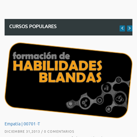
CURSOS POPULARES
De
Empatía | 00701 -T
AG
DICIEMBRE 31,2013 / 0 COMENTARIOS
TE