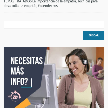
TEMAS TRATADOS La importancia de la empatía, Técnicas para
es
desarrollar la empatía, Entender sus...