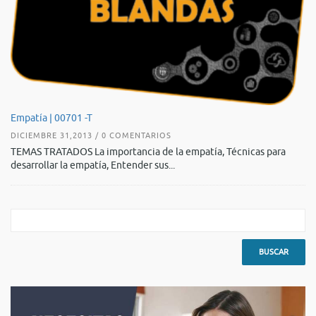
De
Empatía | 00701 -T
AG
DICIEMBRE 31,2013 / 0 COMENTARIOS
TE
TEMAS TRATADOS La importancia de la empatía, Técnicas para
es
desarrollar la empatía, Entender sus...